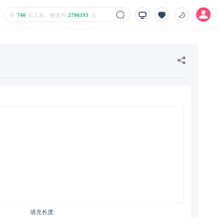
共
740
款工具，被使用
2790193
次
填充长度: