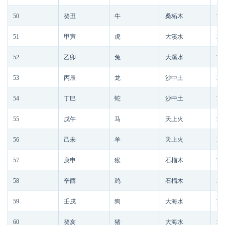
50
癸丑
牛
桑柘木
191
51
甲寅
虎
大溪水
191
52
乙卯
兔
大溪水
191
53
丙辰
龙
沙中土
191
54
丁巳
蛇
沙中土
191
55
戊午
马
天上火
191
56
己未
羊
天上火
191
57
庚申
猴
石榴木
192
58
辛酉
鸡
石榴木
192
59
壬戌
狗
大海水
192
60
癸亥
猪
大海水
192