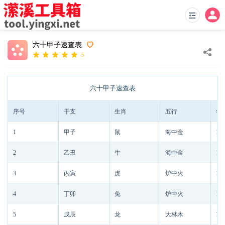
六十甲子速查表
5
六十甲子速查表
序号
干支
生肖
五行
年
1
甲子
鼠
海中金
186
2
乙丑
牛
海中金
186
3
丙寅
虎
炉中火
186
4
丁卯
兔
炉中火
186
5
戊辰
龙
大林木
186