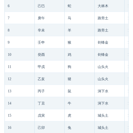
6
己巳
蛇
大林木
186
7
庚午
马
路旁土
187
8
辛未
羊
路旁土
187
9
壬申
猴
剑锋金
187
10
癸酉
鸡
剑锋金
187
11
甲戌
狗
山头火
187
12
乙亥
猪
山头火
187
13
丙子
鼠
涧下水
187
14
丁丑
牛
涧下水
187
15
戊寅
虎
城头土
187
16
己卯
兔
城头土
187