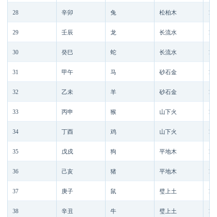
28
辛卯
兔
松柏木
189
29
壬辰
龙
长流水
189
30
癸巳
蛇
长流水
189
31
甲午
马
砂石金
189
32
乙未
羊
砂石金
189
33
丙申
猴
山下火
189
34
丁酉
鸡
山下火
189
35
戊戍
狗
平地木
189
36
己亥
猪
平地木
189
37
庚子
鼠
璧上土
190
38
辛丑
牛
璧上土
190