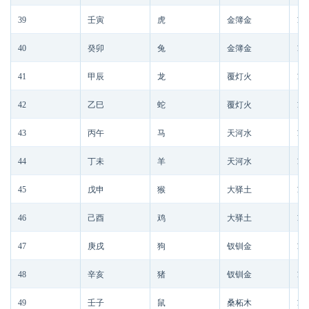
39
壬寅
虎
金簿金
190
40
癸卯
兔
金簿金
190
41
甲辰
龙
覆灯火
190
42
乙巳
蛇
覆灯火
190
43
丙午
马
天河水
190
44
丁未
羊
天河水
190
45
戊申
猴
大驿土
190
46
己酉
鸡
大驿土
190
47
庚戌
狗
钗钏金
191
48
辛亥
猪
钗钏金
191
49
壬子
鼠
桑柘木
191