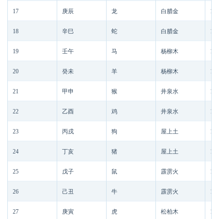
17
庚辰
龙
白腊金
188
18
辛巳
蛇
白腊金
188
19
壬午
马
杨柳木
188
20
癸未
羊
杨柳木
188
21
甲申
猴
井泉水
188
22
乙酉
鸡
井泉水
188
23
丙戌
狗
屋上土
188
24
丁亥
猪
屋上土
188
25
戊子
鼠
霹雳火
188
26
己丑
牛
霹雳火
188
27
庚寅
虎
松柏木
189