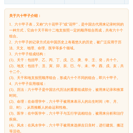
关于六十甲子介绍：
1、六十甲子表，又称“六十花甲子”或“花甲”，是中国古代用来记录时间的
一种方式，它由十天干和十二地支按照一定的顺序组合而成，共有六十个
组合。
2、六十甲子的记录方式在中国历史上有着悠久的历史，被广泛应用于历
法、天文、地理、命理、医学等多个领域。
3、六十甲子组成结构：
(1)、天干：包括甲、乙、丙、丁、戊、己、庚、辛、壬、癸，共十个。
(2)、地支：包括子、丑、寅、卯、辰、巳、午、未、申、酉、戌、亥，共
十二个。
(3)、天干和地支按照顺序组合，形成六十个不同的组合，即六十甲子。
4、六十甲子应用领域：
(1)、历法：六十甲子是中国古代历法的重要组成部分，被用来记录和推算
时间。
(2)、命理：在命理学中，六十甲子被用来表示人的出生时间（年、月、
日、时），从而推断人的命运和性格。
(3)、医学：在中医学中，六十甲子与五行学说相结合，被用来分析和治疗
疾病。
(4)、风水：在风水学中，六十甲子被用来选择吉日良时，进行建筑、搬迁
等活动。