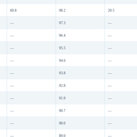
60.8
98.2
20.5
—
97.3
—
—
96.4
—
—
95.5
—
—
94.6
—
—
93.8
—
—
92.8
—
—
91.9
—
—
90.7
—
—
90.0
—
—
89.0
—