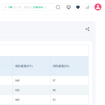
共
740
款工具，被使用
2784354
次
维氏硬度(HV)
消氏硬度(ES)
940
97
920
96
900
95