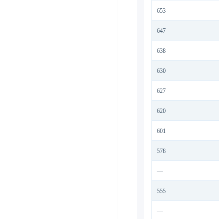
653
647
638
630
627
620
601
578
—
555
—