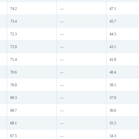
74.2
—
47.1
73.4
—
45.7
72.3
—
44.5
72.0
—
43.1
71.4
—
41.8
70.6
—
40.4
70.0
—
39.1
69.3
—
37.9
68.7
—
36.6
68.1
—
35.5
67.5
—
34.3