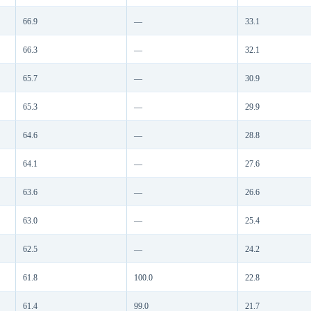
66.9
—
33.1
66.3
—
32.1
65.7
—
30.9
65.3
—
29.9
64.6
—
28.8
64.1
—
27.6
63.6
—
26.6
63.0
—
25.4
62.5
—
24.2
61.8
100.0
22.8
61.4
99.0
21.7