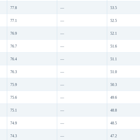
77.8
—
53.5
77.1
—
52.5
76.9
—
52.1
76.7
—
51.6
76.4
—
51.1
76.3
—
51.0
75.9
—
50.3
75.6
—
49.6
75.1
—
48.8
74.9
—
48.5
74.3
—
47.2