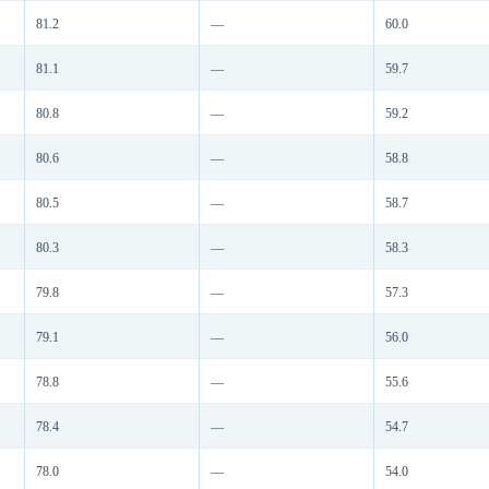
81.2
—
60.0
81.1
—
59.7
80.8
—
59.2
80.6
—
58.8
80.5
—
58.7
80.3
—
58.3
79.8
—
57.3
79.1
—
56.0
78.8
—
55.6
78.4
—
54.7
78.0
—
54.0