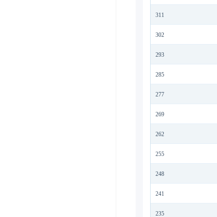
311
302
293
285
277
269
262
255
248
241
235