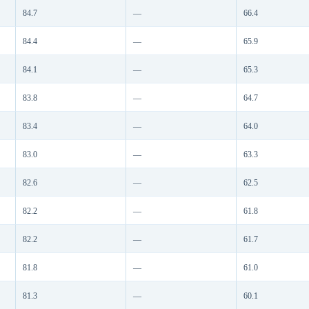
84.7
—
66.4
84.4
—
65.9
84.1
—
65.3
83.8
—
64.7
83.4
—
64.0
83.0
—
63.3
82.6
—
62.5
82.2
—
61.8
82.2
—
61.7
81.8
—
61.0
81.3
—
60.1