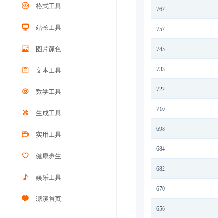
格式工具
767
站长工具
757
图片颜色
745
733
文本工具
722
数学工具
710
生成工具
698
实用工具
684
健康养生
682
娱乐工具
670
潆溪首页
656