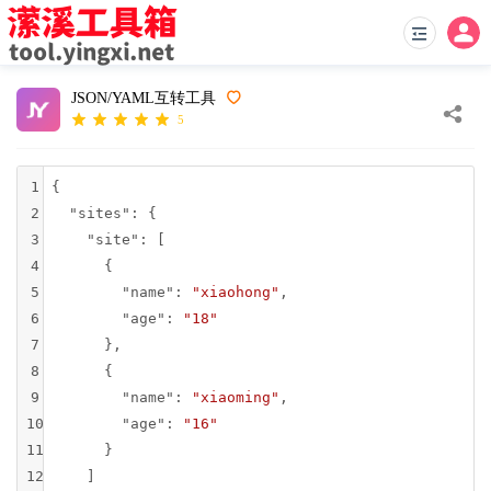
JSON/YAML互转工具
5
1
{
2
"sites"
: {
3
"site"
: [
4
      {
5
"name"
: 
"xiaohong"
,
6
"age"
: 
"18"
7
      },
8
      {
9
"name"
: 
"xiaoming"
,
10
"age"
: 
"16"
11
      }
12
    ]