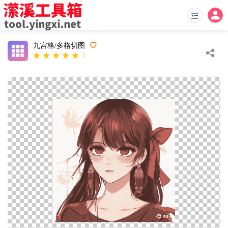
九宫格/多格切图
5