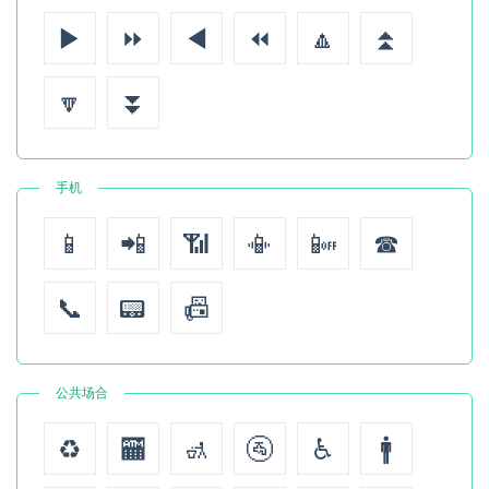
继续感叹号左右箭头
快速右箭头
顶部向上箭头
交叉的箭头，随机播放
顺时针箭头，顺序播放
顺时针箭头，顺序播放一次
▶
⏩
◀
⏪
🔼
⏫
向右的三角，播放
向右的双三角，快进
向左的三角
向左的双三角，倒带
向上的小三角形
向上的双三角
🔽
⏬
向下的小三角形
向下的双三角
手机
📱
📲
📶
📳
📴
☎
手机,移动电话
箭头指向左的手机
带信号的天线
振动模式
手机关机
黑色电话
📞
📟
📠
电话话筒
呼叫器
传真机
公共场合
♻
🏧
🚮
🚰
♿
🚹
可回收标志
自动取款机
垃圾箱
饮用水符号
轮椅符号
男,男卫生间