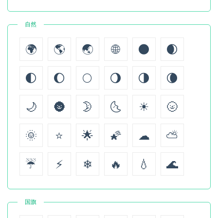
自然
🌍
🌎
🌏
🌐
🌑
🌒
地球欧洲-非洲
地球美洲
地球亚洲-澳洲
地球仪经络
新月符号
娥眉月符号
🌓
🌔
🌕
🌖
🌗
🌘
上弦月符号
残月符号
满月符号
残月符号
下弦月符号
残月符号
🌙
🌚
🌛
🌜
☀
🌝
月牙儿
新月人脸
上弦月人脸
下弦月人脸
太阳光芒四射
圆月人脸
🌞
⭐
🌟
🌠
☁
⛅
太阳人脸
星星，五角星
发光的星星
彗星
云
多云
☔
⚡
❄
🔥
💧
🌊
雨点落在伞上
雷电
雪花
火
水滴
水波
国旗