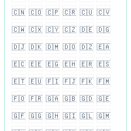
刚果(布)
瑞士
科特迪瓦
库克群岛
智利
喀麦隆
🇨🇳
🇨🇴
🇨🇵
🇨🇷
🇨🇺
🇨🇻
中国
哥伦比亚
克利珀顿岛
哥斯达黎加
古巴
佛得角
🇨🇼
🇨🇽
🇨🇾
🇨🇿
🇩🇪
🇩🇬
库拉索
圣诞岛
塞浦路斯
捷克共和国
德国
迪戈加西亚
🇩🇯
🇩🇰
🇩🇲
🇩🇴
🇩🇿
🇪🇦
吉布提
丹麦
多米尼加
多明尼加共和国
阿尔及利亚
休达和梅利利亚
🇪🇨
🇪🇪
🇪🇬
🇪🇭
🇪🇷
🇪🇸
厄瓜多尔
爱沙尼亚
埃及
西撒哈拉
厄立特里亚
西班牙
🇪🇹
🇪🇺
🇫🇮
🇫🇯
🇫🇰
🇫🇲
埃塞俄比亚
欧盟
芬兰
斐济
福克兰群岛
密克罗尼西亚
🇫🇴
🇫🇷
🇬🇦
🇬🇧
🇬🇩
🇬🇪
法罗群岛
法国
加蓬
英国
格林纳达
格鲁吉亚
🇬🇫
🇬🇬
🇬🇭
🇬🇮
🇬🇱
🇬🇲
法属圭亚那
根西岛
加纳
直布罗陀
格陵兰
冈比亚