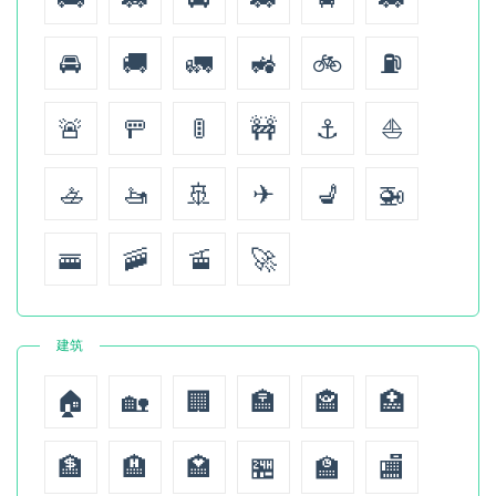
消防车
警车
迎面而来的警车
出租车
迎面而来的出租车
汽车
🚘
🚚
🚛
🚜
🚲
⛽
迎面而来的汽车
送货车
拖车
拖拉机
自行车
加油站
🚨
🚥
🚦
🚧
⚓
⛵
警车旋转灯
横向交通灯
垂直交通灯
道路施工
锚
帆船
🚣
🚤
🚢
✈
💺
🚁
划艇
快艇
船
飞机
座位
直升机
🚟
🚠
🚡
🚀
高架铁路
缆车
空中缆车
火箭
建筑
🏠
🏡
🏢
🏣
🏤
🏥
房屋建筑
房带花园
办公楼
日本邮局
欧洲邮政局
医院
🏦
🏨
🏩
🏪
🏫
🏬