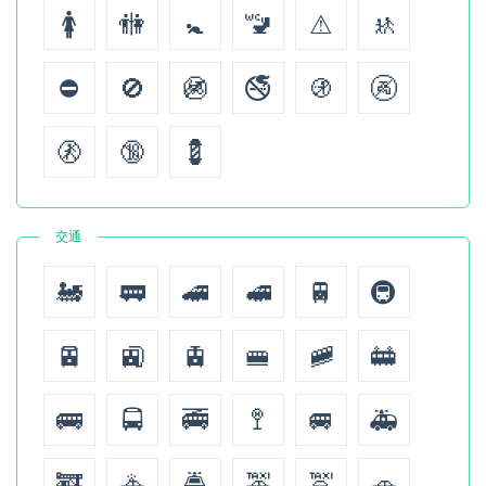
🚺
🚻
🚼
🚾
⚠
🚸
女,女卫生间
卫生间
婴儿符号
洗手间
警告牌
儿童通道
⛔
🚫
🚳
🚭
🚯
🚱
禁止入内
禁止进入标志
自行车禁行
禁止吸烟标志
不乱扔垃圾符号
非饮用水符号
🚷
🔞
💈
行人禁止通行
未满18岁不得进入
理发店招牌
交通
🚂
🚃
🚄
🚅
🚆
🚇
蒸汽机车
有轨电车
高速火车
高速子弹头列车
火车
地铁
🚈
🚉
🚊
🚝
🚞
🚋
轻轨列车
火车站
电车
单轨
山区铁路
电车
🚌
🚍
🚎
🚏
🚐
🚑
公交车
迎面而来的公交车
电车
公交车站
小巴
救护车
🚒
🚓
🚔
🚕
🚖
🚗