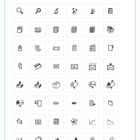
DVD
摄像机
电视
相机
录影机
录像带
🔍
🔎
🔬
🔭
📡
📔
向左的放大镜
向右的放大镜
显微镜
望远镜
卫星天线
护套笔记本
📕
📖
📗
📘
📙
📚
合上的书
打开的书
绿皮书
蓝皮书
黄皮书
图书
📓
📃
📜
📄
📰
📑
笔记本
页面卷曲
卷轴
页面朝上
报纸
书签标签
🔖
💳
✉
📧
📨
📩
书签
信用卡
信封
电子邮件符号
新邮件
箭头向下的信封
📤
📥
📦
📫
📪
📬
发件箱托盘
收件箱托盘
包裹
标志上位的关闭邮箱
标志下位的关闭邮箱
标志上位的打开邮箱
📭
📮
✏
✒
📝
📁
标志下位的打开邮箱
邮箱
铅笔
黑色的笔尖
备忘录
文件夹
📂
📅
📆
📇
📈
📉
打开的文件夹
日历
撕下的日历
证指数
向上趋势的图
向下趋势的图