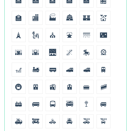
🏤
🏥
🏦
🏨
🏩
🏪
欧洲邮政局
医院
银行
饭店
爱情酒店
便利店
🏫
🏬
🏭
🏯
🏰
💒
学校
百货商店
工厂
日本城堡
欧洲古堡
婚礼
🗼
🗽
⛪
⛲
🌁
🌃
东京塔
自由女神像
教堂
喷泉
雾
夜晚的星星
🌆
🌇
🌉
🌌
🎠
🎡
黄昏时的城市风光
日落建筑物
晚上的桥
银河
旋转木马
摩天轮
🎢
🚂
🚃
🚄
🚅
🚆
过山车
蒸汽机车
有轨电车
高速火车
高速子弹头列车
火车
🚇
🚈
🚉
🚊
🚝
🚞
地铁
轻轨列车
火车站
电车
单轨
山区铁路
🚋
🚌
🚍
🚎
🚏
🚐
电车
公交车
迎面而来的公交车
电车
公交车站
小巴
🚑
🚒
🚓
🚔
🚕
🚖
救护车
消防车
警车
迎面而来的警车
出租车
迎面而来的出租车