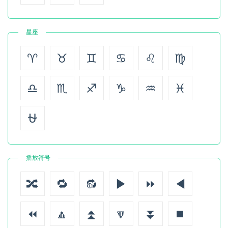
黑色中等圆圈
红色的大圆圈
蓝色的大圆圈
星座
♈
♉
♊
♋
♌
♍
白羊座
金牛座
双子座
巨蟹座
狮子座
处女座
♎
♏
♐
♑
♒
♓
天秤座
天蝎座
射手座
摩羯座
水瓶座
双鱼座
⛎
蛇夫座
播放符号
🔀
🔁
🔂
▶
⏩
◀
交叉的箭头，随机播放
顺时针箭头，顺序播放
顺时针箭头，顺序播放一次
向右的三角，播放
向右的双三角，快进
向左的三角
⏪
🔼
⏫
🔽
⏬
⏹
向左的双三角，倒带
向上的小三角形
向上的双三角
向下的小三角形
向下的双三角
黑色方框，停止