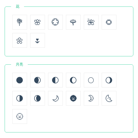
花
💐
🌸
💮
🌹
🌺
🌻
花束
樱花
白花
玫瑰
槿
向日葵
🌼
🌷
开花
郁金香
月亮
🌑
🌒
🌓
🌔
🌕
🌖
新月符号
娥眉月符号
上弦月符号
残月符号
满月符号
残月符号
🌗
🌘
🌙
🌚
🌛
🌜
下弦月符号
残月符号
月牙儿
新月人脸
上弦月人脸
下弦月人脸
🌝
圆月人脸