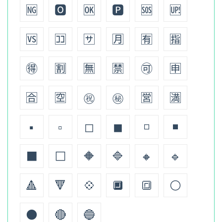
🆖
🅾
🆗
🅿
🆘
🆙
带方框的NG
带黑色方框的字母O
带方框的OK的方框
带黑色方框的字母P
带方框的SOS
带方框的UP!
🆚
🈁
🈂
🈷
🈶
🈯
带方框的VS
带方框的ココ，这里
带方框的サ，免费
带方框的月
带方框的有
带方框的指
🉐
🈹
🈚
🈲
🉑
🈸
带圆圈的得，日语中便宜货
带方框的割，日语中降价
带方框的无
带方框的禁
带圆圈的可
带方框的申
🈴
🈳
㊗
㊙
🈺
🈵
带方框的合
带方框的空
带圆圈的祝
带圆圈的秘
带方框的营
带方框的满
▪
▫
◻
◼
◽
◾
黑色小方块
白色的小方块
白色中型方块
黑色中方块
白中小方块
黑色中小方块
⬛
⬜
🔶
🔷
🔸
🔹
黑色大方块
白色大方块
橙色大菱形
蓝色大菱形
橙色小菱形
蓝色小菱形
🔺
🔻
💠
🔲
🔳
⚪
向上的三角
向下的三角
里面有圆点的菱形
黑色方形按钮
白色方形按钮
白色中等圆圈
⚫
🔴
🔵