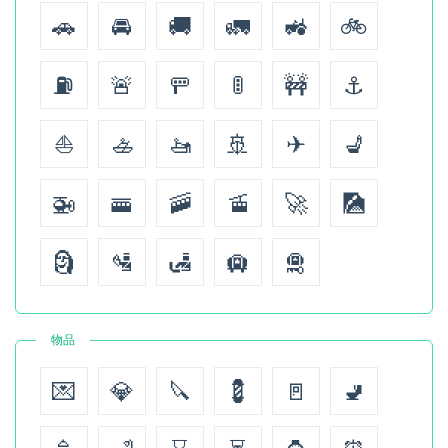
🚗
🚘
🚚
🚛
🚜
🚲
汽车
迎面而来的汽车
送货车
拖车
拖拉机
自行车
⛽
🚨
🚥
🚦
🚧
⚓
加油站
警车旋转灯
横向交通灯
垂直交通灯
建筑符号
锚
⛵
🚣
🚤
🚢
✈
💺
帆船
划艇
快艇
船
飞机
座位
🚁
🚟
🚠
🚡
🚀
🎑
直升机
高架铁路
缆车
空中缆车
火箭
赏月仪式
🗿
🛂
🛃
🛄
🛅
摩艾
护照控制
海关
行李认领
左行李
物品
💌
💎
🔪
💈
🚪
🚽
情书
宝石
厨房用刀
理发店招牌
门
厕所