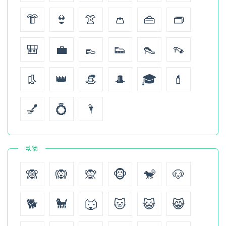
吻痕
眼镜
领带
T恤
牛仔裤
连衣裙
👘
👙
👚
👛
👜
👝
和服
比基尼泳装
女子服装
钱包
手提包
包
🎒
💼
👞
👟
👠
👡
书包
公文包
芒鞋
运动鞋
高跟鞋
女子凉鞋
👢
👑
👒
🎩
🎓
💄
女子靴
皇冠
女性帽子
高帽
毕业帽
口红
💅
💍
🌂
指甲油
钻戒
收拢的伞
动物
🙈
🙉
🙊
🐵
🐒
🐶
非礼勿视猴
非礼勿听猴
非礼勿言猴
猴
猴子
狗
🐕
🐩
🐺
🐱
😺
😸
狗
贵宾犬
狼
猫
微笑的猫
笑嘻嘻的猫含笑的眼睛