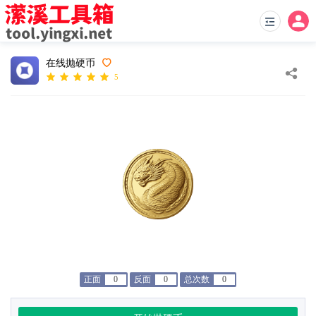
在线抛硬币
5
正面
0
反面
0
总次数
0