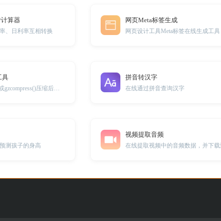
转计算器
网页Meta标签生成
率、日利率互相转换
网页设计工具Meta标签在线生成工具
工具
拼音转汉字
php中的gzencode()或gzcompress()压缩后的解压工具
在线通过拼音查询汉字
视频提取音频
预测孩子的身高