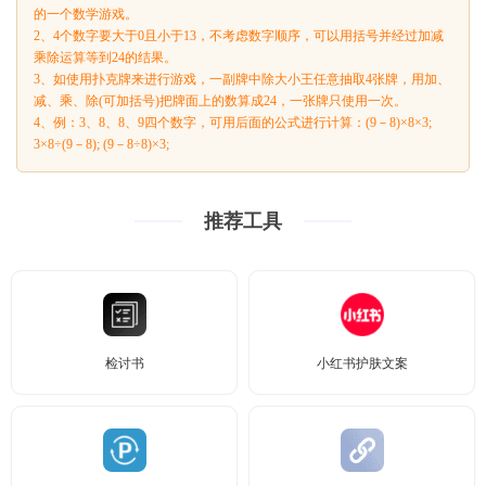
的一个数学游戏。
2、4个数字要大于0且小于13，不考虑数字顺序，可以用括号并经过加减
乘除运算等到24的结果。
3、如使用扑克牌来进行游戏，一副牌中除大小王任意抽取4张牌，用加、
减、乘、除(可加括号)把牌面上的数算成24，一张牌只使用一次。
4、例：3、8、8、9四个数字，可用后面的公式进行计算：(9－8)×8×3;
3×8÷(9－8); (9－8÷8)×3;
推荐工具
检讨书
小红书护肤文案